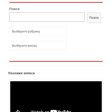
Поиск
Поиск
Р
у
б
р
А
и
р
к
х
и
и
в
ы
Похожие записи