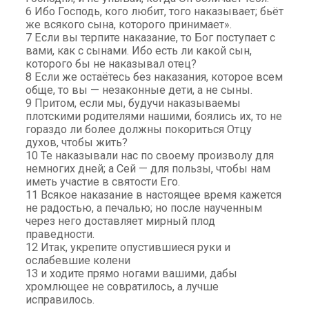
6 Ибо Господь, кого любит, того наказывает; бьёт
же всякого сына, которого принимает».
7 Если вы терпите наказание, то Бог поступает с
вами, как с сынами. Ибо есть ли какой сын,
которого бы не наказывал отец?
8 Если же остаётесь без наказания, которое всем
обще, то вы — незаконные дети, а не сыны.
9 Притом, если мы, будучи наказываемы
плотскими родителями нашими, боялись их, то не
гораздо ли более должны покориться Отцу
духов, чтобы жить?
10 Те наказывали нас по своему произволу для
немногих дней; а Сей — для пользы, чтобы нам
иметь участие в святости Его.
11 Всякое наказание в настоящее время кажется
не радостью, а печалью; но после наученным
через него доставляет мирный плод
праведности.
12 Итак, укрепите опустившиеся руки и
ослабевшие колени
13 и ходите прямо ногами вашими, дабы
хромлющее не совратилось, а лучше
исправилось.