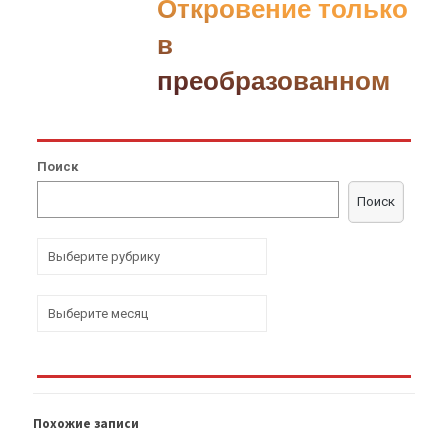
Откровение только
в
преобразованном
Поиск
Поиск
Р
у
б
р
А
и
р
к
х
и
и
в
ы
Похожие записи