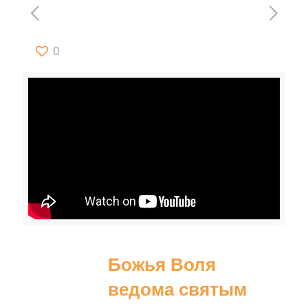
0
Божья Воля
ведома святым