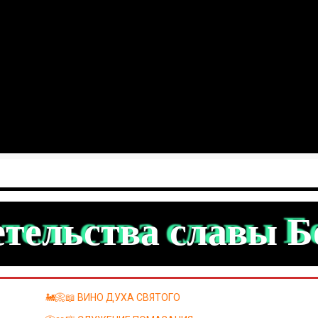
тельства славы 
🚂📀📖 ВИНО ДУХА СВЯТОГО