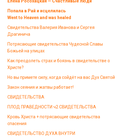
Елена Росохацкая — Счастливые люди
Попала в Рай и исцелилась
Went to Heaven and was healed
Свидетельства Валерия Иванова и Сергея
Драгинича
Потрясающие свидетельства Чудесной Славы
Божьей на улицах
Как преодолеть страх и боязнь в свидетельстве о
Христе?
Но вы примете силу, когда сойдёт на вас Дух Святой
Закон сеяния и жатвы работает!
СВИДЕТЕЛЬСТВА
ПЛОД ПРАВЕДНОСТИ ч2 СВИДЕТЕЛЬСТВА
Кровь Христа + потрясающие свидетельства
спасения
СВИДЕТЕЛЬСТВО ДУХА ВНУТРИ