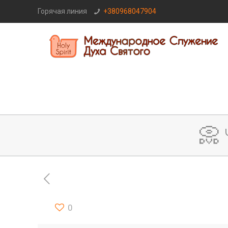
Горячая линия
+380968047904
📀
0