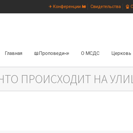
✈ Конференции 🚂
Свидетельства
🔏 
Главная
📖Проповеди📣
О МСДС
Церковь
 ЧТО ПРОИСХОДИТ НА УЛИ