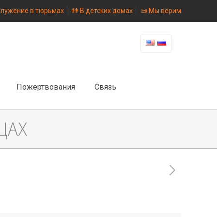
Служение в тюрьмах
👫 В детских домах
📜 Мы верим
Пожертвования
Связь
ЦАХ