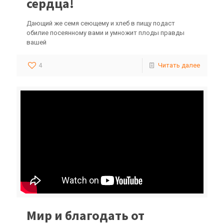
сердца!
Дающий же семя сеющему и хлеб в пищу подаст
обилие посеянному вами и умножит плоды правды
вашей
4
Читать далее
Мир и благодать от