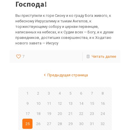
Господа!
Вы приступили к горе Сиону и ко граду Бога живого, к
небесному Иерусалиму и тьмам Ангелов, к
торжествующему собору и церкви первенцев,
написанных на небесах, и к Судии всех — Богу, и к духам
праведников, достигших совершенства, и к Ходатаю
нового завета — Иисусу
7
Читать далее
Предыдущая страница
1
2
3
4
5
6
7
8
9
10
11
12
13
14
15
16
17
18
19
20
21
22
23
24
25
26
27
28
29
30
31
32