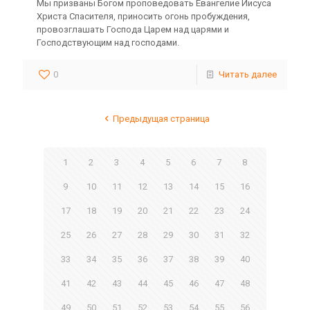
Мы призваны Богом проповедовать Евангелие Иисуса
Христа Спасителя, приносить огонь пробуждения,
провозглашать Господа Царем над царями и
Господствующим над господами.
0
Читать далее
Предыдущая страница
1
2
3
4
5
6
7
8
9
10
11
12
13
14
15
16
17
18
19
20
21
22
23
24
25
26
27
28
29
30
31
32
33
34
35
36
37
38
39
40
41
42
43
44
45
46
47
48
49
50
51
52
53
54
55
56