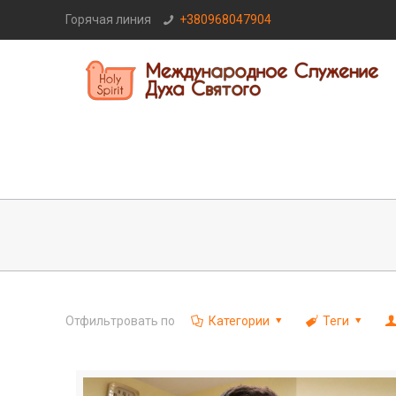
Горячая линия
+380968047904
Отфильтровать по
Категории
Теги