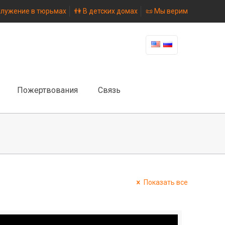
Служение в тюрьмах
👫 В детских домах
📜 Мы верим
Пожертвования
Связь
Показать все