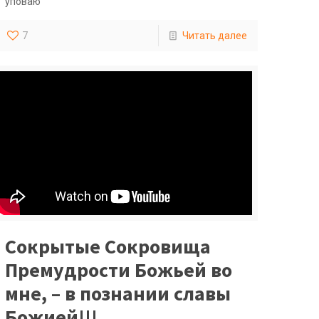
уповаю
7
Читать далее
Сокрытые Сокровища
Премудрости Божьей во
мне, – в познании славы
Божией!!!