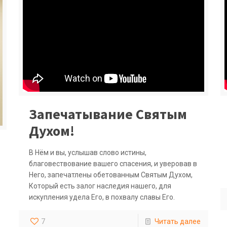
Запечатывание Святым
Духом!
В Нём и вы, услышав слово истины,
благовествование вашего спасения, и уверовав в
Него, запечатлены обетованным Святым Духом,
Который есть залог наследия нашего, для
искупления удела Его, в похвалу славы Его.
7
Читать далее