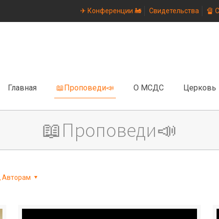
✈ Конференции 🚂
Свидетельства
🔏 
Главная
📖Проповеди📣
О МСДС
Церковь
📖Проповеди📣
Авторам