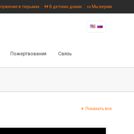
Служение в тюрьмах
👫 В детских домах
📜 Мы верим
Пожертвования
Связь
Показать все