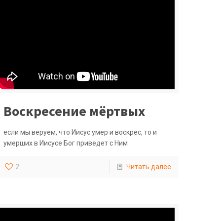
Воскресение мёртвых
если мы веруем, что Иисус умер и воскрес, то и
умерших в Иисусе Бог приведет с Ним
2
Читать далее