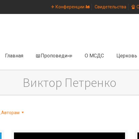
✈ Конференции 🚂
Свидетельства
🔏 
Главная
📖Проповеди📣
О МСДС
Церковь
Виктор Петренко
Авторам