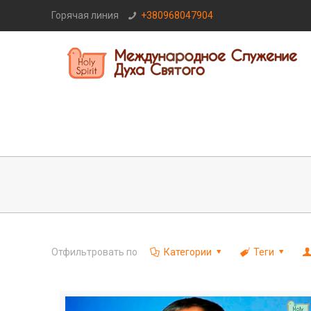
Горячая линия
+380968047904
Отфильтровать по
Категории
Теги