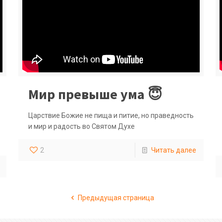
Мир превыше ума 😇
Царствие Божие не пища и питие, но праведность
и мир и радость во Святом Духе
2
Читать далее
Предыдущая страница