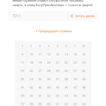
имеем служение славы!Голгофа несет человеку
смерть, а славу Богу!Приобретение — только в смерти!
0
Читать далее
Предыдущая страница
1
2
3
4
5
6
7
8
9
10
11
12
13
14
15
16
17
18
19
20
21
22
23
24
25
26
27
28
29
30
31
32
33
34
35
36
37
38
39
40
41
42
43
44
45
46
47
48
49
50
51
52
53
54
55
56
57
58
59
60
61
62
63
64