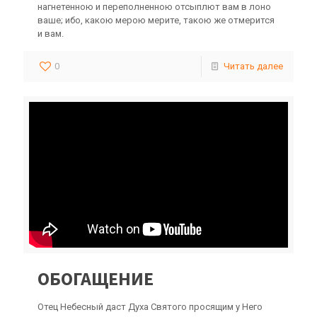
нагнетенною и переполненною отсыплют вам в лоно
ваше; ибо, какою мерою мерите, такою же отмерится
и вам.
0
Читать далее
ОБОГАЩЕНИЕ
Отец Небесный даст Духа Святого просящим у Него