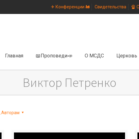
✈ Конференции 🚂
Свидетельства
🔏 
Главная
📖Проповеди📣
О МСДС
Церковь
Виктор Петренко
Авторам