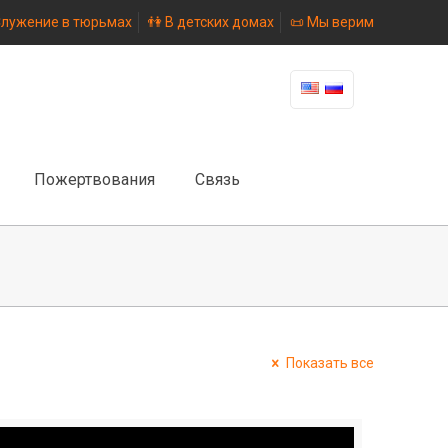
Служение в тюрьмах
👫 В детских домах
📜 Мы верим
Пожертвования
Связь
Показать все