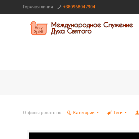
Горячая линия
+380968047904
Отфильтровать по
Категории
Теги